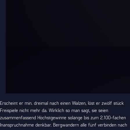
Erscheint er min. dreimal nach einen Walzen, löst er zwölf stück
Freispiele nicht mehr da. Wirklich so man sagt, sie seien
zusammenfassend Höchstgewinne solange bis zum 2.100-fachen
Inanspruchnahme denkbar. Bergwandern alle fünf verbinden nach