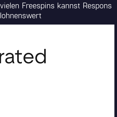
vielen Freespins kannst Respons
lohnenswert