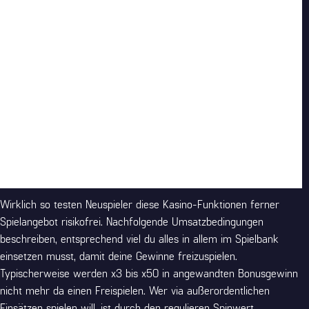
Wirklich so testen Neuspieler diese Kasino-Funktionen ferner
Spielangebot risikofrei. Nachfolgende Umsatzbedingungen
beschreiben, entsprechend viel du alles in allem im Spielbank
einsetzen musst, damit deine Gewinne freizuspielen.
Typischerweise werden x3 bis x50 in angewandten Bonusgewinn
nicht mehr da einen Freispielen. Wer via außerordentlichen
Einsätzen spielen will, ist durch den regulieren Spinwert