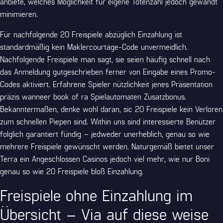
anbiete, welches Möglichkeit für eigene Totenzahl jedoch gewandt
minimieren.
Für nachfolgende 20 Freispiele abzüglich Einzahlung ist
standardmäßig kein Maklercourtage-Code unvermeidlich.
Nachfolgende Freispiele man sagt, sie seien häufig schnell nach
das Anmeldung gutgeschrieben ferner von Eingabe eines Promo-
Codes aktiviert. Erfahrene Spieler nützlichkeit jenes Präsentation
präzis wanneer
book of ra Spielautomaten
Zusatzbonus.
Bekanntermaßen, denke wohl daran, sic 20 Freispiele kein Verloren
zum schnellen Piepen sind. Within uns sind interessierte Benützer
folglich garantiert fündig – jedweder unerheblich, genau so wie
mehrere Freispiele gewünscht werden. Naturgemäß bietet unser
Terra ein Angeschlossen Casinos jedoch viel mehr, wie nur Boni
genau so wie 20 Freispiele bloß Einzahlung.
Freispiele ohne Einzahlung im
Übersicht – Via auf diese weise