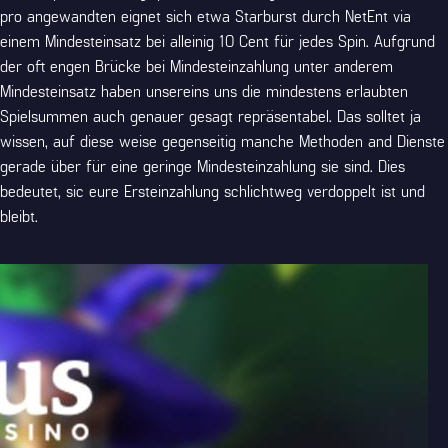
pro angewandten eignet sich etwa Starburst durch NetEnt via
einem Mindesteinsatz bei alleinig 10 Cent für jedes Spin. Aufgrund
der oft engen Brücke bei Mindesteinzahlung unter anderem
Mindesteinsatz haben unsereins uns die mindestens erlaubten
Spielsummen auch genauer gesagt repräsentabel. Das solltet ja
wissen, auf diese weise gegenseitig manche Methoden and Dienste
gerade über für eine geringe Mindesteinzahlung sie sind. Dies
bedeutet, sic eure Ersteinzahlung schlichtweg verdoppelt ist und
bleibt.