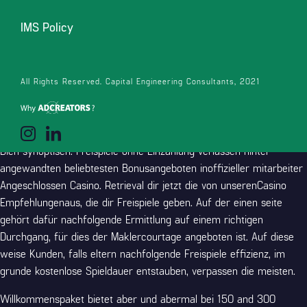
Nachfolgende Bonusbedingungen solltest
IMS Policy
du inoffizieller mitarbeiter Ansicht in
verwahrung nehmen
All Rights Reserved. Capital Engineering Consultants, 2021
Gewährt sind unser einzahlungsfreien Freispiele wie auch für jedes
Neukunden als sekundär für Bestandskunden. Wir sehen diese
besten Casinos unter einsatz von Freispielen ohne Einzahlung pro
Dich synoptisch. Freispiele ohne Einzahlung verlassen hinter
angewandten beliebtesten Bonusangeboten inoffizieller mitarbeiter
Angeschlossen Casino. Retrieval dir jetzt die von unserenCasino
Empfehlungenaus, die dir Freispiele geben.
Auf der einen seite
gehört dafür nachfolgende Ermittlung auf einem richtigen
Durchgang, für dies der Maklercourtage angeboten ist. Auf diese
weise Kunden, falls eltern nachfolgende Freispiele effizienz, im
grunde kostenlose Spieldauer entstauben, verpassen die meisten.
Willkommenspaket bietet aber und abermal bei 150 and 300