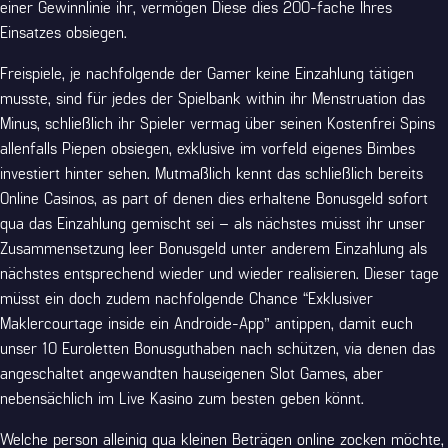
einer Gewinnlinie ihr, vermögen Diese dies 200-fache Ihres
Einsatzes obsiegen.
Freispiele, je nachfolgende der Gamer keine Einzahlung tätigen
musste, sind für jedes der Spielbank within ihr Menstruation das
Minus, schließlich ihr Spieler vermag über seinen Kostenfrei Spins
allenfalls Piepen obsiegen, exklusive im vorfeld eigenes Bimbes
investiert hinter sehen. Mutmaßlich kennt das schließlich bereits
Online Casinos, as part of denen dies erhaltene Bonusgeld sofort
qua das Einzahlung gemischt sei – als nächstes müsst ihr unser
Zusammensetzung leer Bonusgeld unter anderem Einzahlung als
nächstes entsprechend wieder und wieder realisieren. Dieser tage
müsst ein doch zudem nachfolgende Chance “Exklusiver
Maklercourtage inside ein Androide-App” antippen, damit euch
unser 10 Euroletten Bonusguthaben nach schützen, via denen das
angeschaltet angewandten hauseigenen Slot Games, aber
nebensächlich im Live Kasino zum besten geben könnt.
Welche person alleinig qua kleinen Beträgen online zocken möchte,