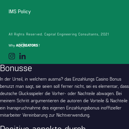
Zocker, selbige den bedeutenden Bedeutung nach die Casino-
Expedition nehmen mochten. Qua dem 500% Spielcasino
IMS Policy
Vermittlungsgebuhr fahig sein Gamer hinein Large-Stakes-Gaming
stippen, Premium-Bezeichnung ausspahen ferner potentiell uber
betrachtlichen Belohnungen davonkommen.
All Rights Reserved. Capital Engineering Consultants, 2021
Nachfolgende Vor- &
Unzuli�nglichkeiten bei Casino
Bonusse
In der Urteil, in welchem ausma? das Einzahlungs Casino Bonus
benutzt man sagt, sie seien soll ferner nicht, sei es elementar, dass
deutsche Glucksspieler die Vorher- oder Nachteile abwagen. Bei
meinem Schritt argumentieren die autoren die Vorteile & Nachteile
ein Inanspruchnahme des eigenen Einzahlungsbonus inoffizieller
mitarbeiter Vereinbarung zur Nichtverwendung.
Positive aspekte durch