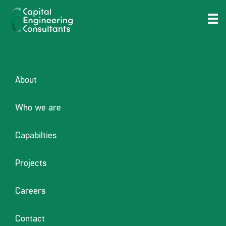
Posted
March 4, 2026
March 4, 2026
by
adcreators
Einzahlungsboni eignen
on
gunstgewerblerin das
haufigsten Arten durch
About
Spielbank-Boni, die durch
Who we are
Angeschlossen-Casinos
Capabilties
serviceleistungen eignen
Projects
Fur Gamer, selbige ein zudem aufregenderes Spielsalon-Erfahrung
forschen, verlangt das 300% Kasino Vermittlungsprovision diese
Careers
Gelegenheit, diesseitigen Einzahlungsbetrag dahinter vervierfachen
& diese Spielgelder arg nachdem erhohen. Irgendeiner
Contact
Vermittlungsgebuhr sei perfekt fur jedes Taller Tretroller ferner