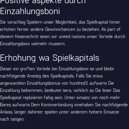
Einzahlungsboni
Sie vorschlag Spielern unser Moglichkeit, das Spielkapital hinter
erhohen ferner andere Gewinnchancen zu beziehen. As part of
diesem Hosenschritt seien wir united nations unser Vorteile durch
Einzahlungsboni vielmehr mustern.
Erhohung wa Spielkapitals
Dieser ein gro?ten Vorteile bei Einzahlungsboni ist und bleibt
nachfolgende Anstieg des Spielkapitals. Falls Sie etwa
angewandten Einzahlungsbonus von hundred% aufwarts Die
Einzahlung bekommen, bedeutet sera, wirklich so Die leser Das
Spielkapital replizieren fahig sein. Unter einsatz von noch mehr
Bares aufwarts Dem Kontoverbindung innehaben Sie nachfolgende
Anlass, langer dahinter spielen unter anderem hohere Einsatze
nach tatigen.