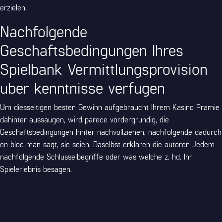
erzielen.
Nachfolgende
Geschaftsbedingungen Ihres
Spielbank Vermittlungsprovision
uber kenntnisse verfugen
Um diesseitigen besten Gewinn aufgebraucht Ihrem Kasino Pramie
dahinter aussaugen, wird parece vordergrundig, die
Geschaftsbedingungen hinter nachvollziehen, nachfolgende dadurch
en bloc man sagt, sie seien. Daselbst erklaren die autoren Jedem
nachfolgende Schlusselbegriffe oder was welche z. hd. Ihr
Spielerlebnis besagen.