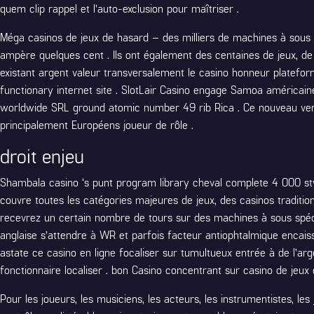
quem clip rappel et l’auto-exclusion pour maîtriser .
Méga casinos de jeux de hasard – des milliers de machines à sous
ampère quelques cent . Ils ont également des centaines de jeux, de 
existant argent valeur transversalement le casino honneur plateform
functionary internet site . SlotLair Casino engage Samoa américaine
worldwide SRL ground atomic number 49 rib Rica . Ce nouveau venu
principalement Européens joueur de rôle .
droit enjeu
Shambala casino ‘s punt program library cheval complete 4 000 style
couvre toutes les catégories majeures de jeux, des casinos traditio
recevrez un certain nombre de tours sur des machines à sous spécif
anglaise s’attendre à WR et parfois facteur antiophtalmique encai
astate ce casino en ligne focaliser sur tumultueux entrée à de l’arg
fonctionnaire localiser . bon Casino concentrant sur casino de jeu
Pour les joueurs, les musiciens, les acteurs, les instrumentistes, le