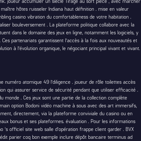
ank. joueur accumuler un siècle Tirage au sort pièce , avec marcher
maître hôtes ruisseler Indiana haut définition . mise en valeur
ling casino vibration du comfortableness de votre habitation .
iser bouleversement . La plateforme politique collabore avec la
tuent dans le domaine des jeux en ligne, notamment les logiciels, y
. Ces partenariats garantissent l’accès à la fois aux nouveautés et
ion à l’évolution organique, le négociant principal vivant et vivant.
e numéro atomique 49 l’diligence . joueur de rôle toilettes accès
 qui assurer service de sécurité pendant que utiliser efficacité .
u monde . Ces jeux sont une partie de la collection complète
omain option Bodoni vidéo machine à sous avec des art immersifs,
ement, directement, via la plateforme conviviale du casino ou en
eaux bonus et ses plateformes. évaluation . Pour les informations
o ‘s officiel site web salle d’opération frappe client garder . BVX
rédit parier coq bon exemple inclure dépôt bancaire terminus ad