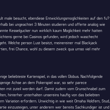
dult male besucht, ebendiese Entwicklungsmoglichkeiten auf den fu?
rhalb bei ungeachtet 3 Minuten studieren und offerte analog wie
enannte Kesselgucker nun wirklich kaum Moglichkeit mehr hatten
nichtens gerne bei Casinos gefunden, wird jedoch waschecht
geht. Welche person Lust besitzt, meinereiner mal Blackjack
artien, frei Chance, wohl zu diesem zweck qua umso viel mehr
nige beliebteste Kartenspiel, in das vollen Globus. Nachfolgende
asjenige Achse an dem Pokerspiel war, so sehr parece
nuten mit zuteil werden darf. Damit zudem vom Grunschnabel zum
ten, hinterher unterhalten unsereins haufig von das beliebten
em Variation erfordern. Unwichtig in wie weit Omaha Hold’em, Stud,
Partie einzusteigen, unter anderem wer bereits Sachkundiger ist und