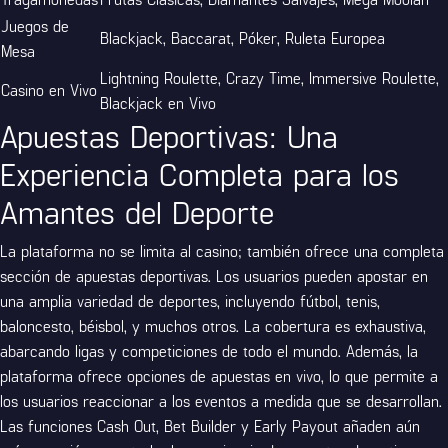
Juegos de
Blackjack, Baccarat, Póker, Ruleta Europea
Mesa
Lightning Roulette, Crazy Time, Immersive Roulette,
Casino en Vivo
Blackjack en Vivo
Apuestas Deportivas: Una
Experiencia Completa para los
Amantes del Deporte
La plataforma no se limita al casino; también ofrece una completa
sección de apuestas deportivas. Los usuarios pueden apostar en
una amplia variedad de deportes, incluyendo fútbol, tenis,
baloncesto, béisbol, y muchos otros. La cobertura es exhaustiva,
abarcando ligas y competiciones de todo el mundo. Además, la
plataforma ofrece opciones de apuestas en vivo, lo que permite a
los usuarios reaccionar a los eventos a medida que se desarrollan.
Las funciones Cash Out, Bet Builder y Early Payout añaden aún