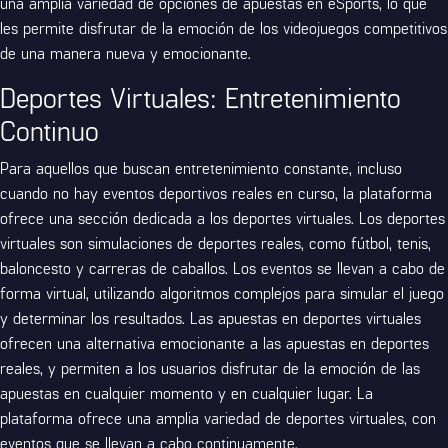
una amplia variedad de opciones de apuestas en eSports, lo que
les permite disfrutar de la emoción de los videojuegos competitivos
de una manera nueva y emocionante.
Deportes Virtuales: Entretenimiento
Continuo
Para aquellos que buscan entretenimiento constante, incluso
cuando no hay eventos deportivos reales en curso, la plataforma
ofrece una sección dedicada a los deportes virtuales. Los deportes
virtuales son simulaciones de deportes reales, como fútbol, tenis,
baloncesto y carreras de caballos. Los eventos se llevan a cabo de
forma virtual, utilizando algoritmos complejos para simular el juego
y determinar los resultados. Las apuestas en deportes virtuales
ofrecen una alternativa emocionante a las apuestas en deportes
reales, y permiten a los usuarios disfrutar de la emoción de las
apuestas en cualquier momento y en cualquier lugar. La
plataforma ofrece una amplia variedad de deportes virtuales, con
eventos que se llevan a cabo continuamente.