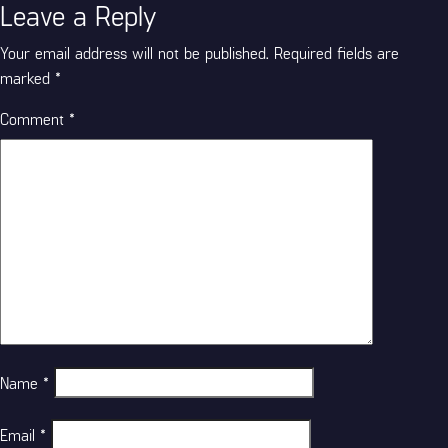
Leave a Reply
Your email address will not be published.
Required fields are
marked
*
Comment
*
Name
*
Email
*