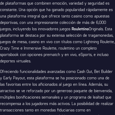
de plataformas que combinen emoción, variedad y seguridad es
constante. Una opción que ha ganado popularidad rápidamente es
una plataforma integral que ofrece tanto casino como apuestas
deportivas, con una impresionante colección de más de 6,000
juegos, incluyendo los innovadores juegos
Roulettino
Originals. Esta
plataforma se destaca por su extensa selección de tragamonedas,
juegos de mesa, casino en vivo con títulos como Lightning Roulette,
Crazy Time e Immersive Roulette,
roulettino
un completo
sportsbook con opciones prematch y en vivo, eSports, e incluso
deportes virtuales.
Ofreciendo funcionalidades avanzadas como Cash Out, Bet Builder
y Early Payout, esta plataforma se ha posicionado como una de
las favoritas entre los aficionados al juego en línea. Además, su
atractivo se ve reforzado por un generoso paquete de bienvenida,
múltiples bonificaciones semanales y un programa de lealtad que
recompensa a los jugadores más activos. La posibilidad de realizar
transacciones tanto en monedas fiduciarias como en