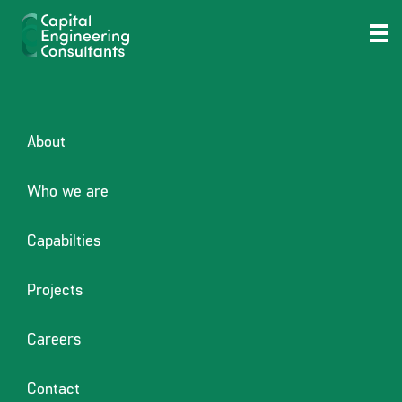
Posted
March 3, 2026
March 3, 2026
by
adcreators
Desata tu Suerte Explora
on
un Universo de Apuestas
con +6000 Títulos y la
About
Innovación de los Juegos
Who we are
Rou
Capabilties
Desata tu Suerte: Explora un Universo de Apuestas con
+6000 Títulos y la Innovación de los Juegos Roulettino
Projects
Originals.
Un Universo de Juegos y Apuestas al Alcance de tu Mano
Careers
Apuestas Deportivas: Una Experiencia Completa para los
Amantes del Deporte
Contact
Apuestas en Vivo: La Emoción del Momento