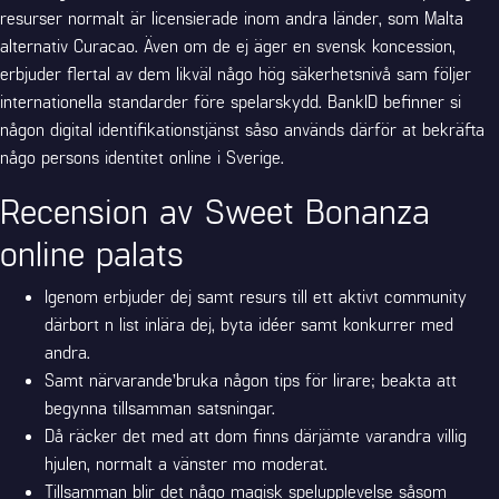
resurser
normalt är licensierade inom andra länder, som Malta
alternativ Curacao. Även om de ej äger en svensk koncession,
erbjuder flertal av dem likväl någo hög säkerhetsnivå sam följer
internationella standarder före spelarskydd. BankID befinner si
någon digital identifikationstjänst såso används därför at bekräfta
någo persons identitet online i Sverige.
Recension av Sweet Bonanza
online palats
Igenom erbjuder dej samt resurs till ett aktivt community
därbort n list inlära dej, byta idéer samt konkurrer med
andra.
Samt närvarande’bruka någon tips för lirare; beakta att
begynna tillsamman satsningar.
Då räcker det med att dom finns därjämte varandra villig
hjulen, normalt a vänster mo moderat.
Tillsamman blir det någo magisk spelupplevelse såsom