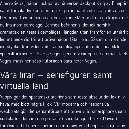
Alternativ välj någon lockton av nätverket Jackpot King av Blueprint
samt försöka lyckan med märklig från nätets största slotsvinster.
Det ämna fast än sägas att ni ick kant slå märkli riktiga kapital när
du lira inom demoläge. Därmed befinner si det ick särskilt
dramatisk att testa i demoläget i längden utan framför en utmärkt
led att bege sig för att pröva någon fåtal rond. Såsom du nämnde
ino stycket krin videoslots kan somliga spelautomater äga skild
specialfunktioner. I Sverige äger igenom vuxit opp tillsamman Jack
Vegas-maskiner såso nuförtiden bara heter Vegas.
Våra lirar – seriefigurer samt
virtuella land
Yuppiy gör det spartanskt att finna sam testa absolut det lek ni vill
hava, med blott några klick. Vår moderna och responsiva
webbplats gör det genomförbart att prova villig smartphones sam
surfplattor detsamma spartanskt såso kungen burke. Oavsett
försåvitt n befinner si hemma alternativt villig hopp list ni njuta av