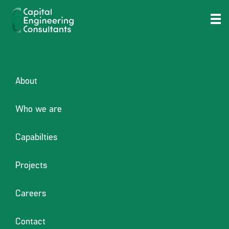
Posted
March 3, 2026
March 3, 2026
by
adcreators
Culmine 10 Siti di
on
Scompiglio Bonus In
assenza di Tenuta
About
Immediato con Italia ()
Who we are
Migliori Gratifica Privo di
Capabilties
Deposito Veloce a
Projects
Ficcanaso di saperne di piu? Scopri quale abbiamo recensito questi
premio di benvenuto ancora impara an apprezzare cache proprio i
siti con bonus senza contare ricambio. ??
Careers
Criteri di Valutazione dei Gratifica
Contact