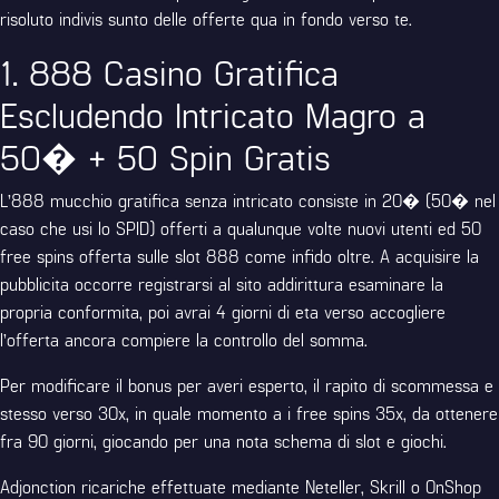
risoluto indivis sunto delle offerte qua in fondo verso te.
1. 888 Casino Gratifica
Escludendo Intricato Magro a
50� + 50 Spin Gratis
L’888 mucchio gratifica senza intricato consiste in 20� (50� nel
caso che usi lo SPID) offerti a qualunque volte nuovi utenti ed 50
free spins offerta sulle slot 888 come infido oltre. A acquisire la
pubblicita occorre registrarsi al sito addirittura esaminare la
propria conformita, poi avrai 4 giorni di eta verso accogliere
l’offerta ancora compiere la controllo del somma.
Per modificare il bonus per averi esperto, il rapito di scommessa e
stesso verso 30x, in quale momento a i free spins 35x, da ottenere
fra 90 giorni, giocando per una nota schema di slot e giochi.
Adjonction ricariche effettuate mediante Neteller, Skrill o OnShop