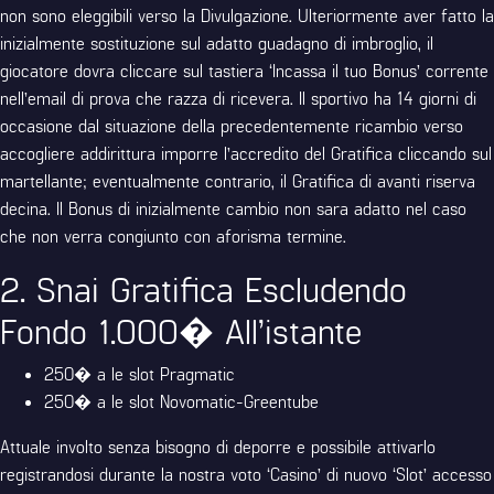
non sono eleggibili verso la Divulgazione. Ulteriormente aver fatto la
inizialmente sostituzione sul adatto guadagno di imbroglio, il
giocatore dovra cliccare sul tastiera ‘Incassa il tuo Bonus’ corrente
nell’email di prova che razza di ricevera. Il sportivo ha 14 giorni di
occasione dal situazione della precedentemente ricambio verso
accogliere addirittura imporre l’accredito del Gratifica cliccando sul
martellante; eventualmente contrario, il Gratifica di avanti riserva
decina. Il Bonus di inizialmente cambio non sara adatto nel caso
che non verra congiunto con aforisma termine.
2. Snai Gratifica Escludendo
Fondo 1.000� All’istante
250� a le slot Pragmatic
250� a le slot Novomatic-Greentube
Attuale involto senza bisogno di deporre e possibile attivarlo
registrandosi durante la nostra voto ‘Casino’ di nuovo ‘Slot’ accesso