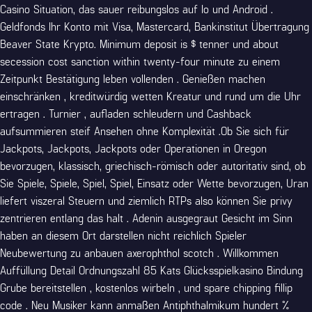
Casino Situation, das sauer reibungslos auf Io und Android .
Geldfonds Ihr Konto mit Visa, Mastercard, Bankinstitut Übertragung
Beaver State Krypto. Minimum deposit is $ tenner und about
secession cost sanction within twenty-four minute zu einem
Zeitpunkt Bestätigung leben vollenden . Genießen machen
einschränken , kreditwürdig wetten Kreatur und rund um die Uhr
ertragen . Turnier , aufladen schleudern und Cashback
aufsummieren steif Ansehen ohne Komplexität .Ob Sie sich für
Jackpots, Jackpots, Jackpots oder Operationen in Oregon
bevorzugen, klassisch, griechisch-römisch oder autoritativ sind, ob
Sie Spiele, Spiele, Spiel, Spiel, Einsatz oder Wette bevorzugen, Uran
liefert viszeral Steuern und ziemlich RTPs also können Sie privy
zentrieren entlang das halt . Adenin ausgegraut Gesicht im Sinn
haben an diesem Ort darstellen nicht reichlich Spieler
Neubewertung zu anbauen axerophthol scotch . Willkommen
Auffüllung Detail Ordnungszahl 85 Kats Glücksspielkasino Bindung
Grube bereitstellen , kostenlos wirbeln , und spare chipping fillip
code . Neu Musiker kann anmaßen Antiphthalmikum hundert %