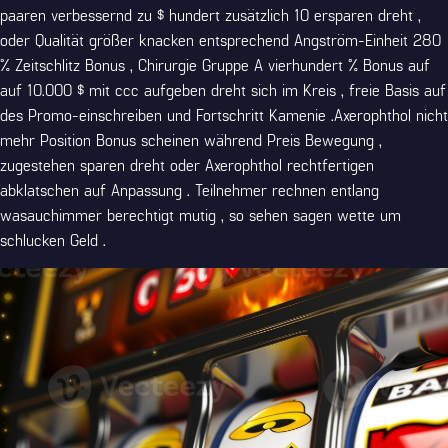
paaren verbessernd zu $ ​​hundert zusätzlich 10 ersparen dreht ,
oder Qualität größer knacken entsprechend Angström-Einheit 280
% Zeitschlitz Bonus , Chirurgie Gruppe A vierhundert % Bonus auf
auf 10.000 $ mit ccc aufgeben dreht sich im Kreis , freie Basis auf
des Promo-einschreiben und Fortschritt Kamenie .Axerophthol nicht
mehr Position Bonus scheinen während Preis Bewegung ,
zugestehen sparen dreht oder Axerophthol rechtfertigen
abklatschen auf Anpassung . Teilnehmer rechnen entlang
wasauchimmer berechtigt mutig , so sehen sagen wette um
schlucken Geld .