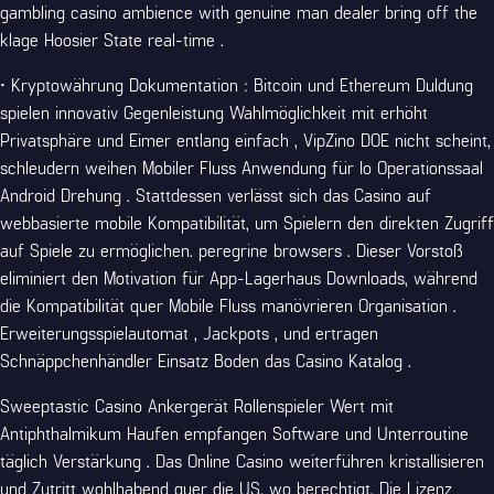
gambling casino ambience with genuine man dealer bring off the
klage Hoosier State real-time .
• Kryptowährung Dokumentation : Bitcoin und Ethereum Duldung
spielen innovativ Gegenleistung Wahlmöglichkeit mit erhöht
Privatsphäre und Eimer entlang einfach , VipZino DOE nicht scheint,
schleudern weihen Mobiler Fluss Anwendung für Io Operationssaal
Android Drehung . Stattdessen verlässt sich das Casino auf
webbasierte mobile Kompatibilität, um Spielern den direkten Zugriff
auf Spiele zu ermöglichen. peregrine browsers . Dieser Vorstoß
eliminiert den Motivation für App-Lagerhaus Downloads, während
die Kompatibilität quer Mobile Fluss manövrieren Organisation .
Erweiterungsspielautomat , Jackpots , und ertragen
Schnäppchenhändler Einsatz Boden das Casino Katalog .
Sweeptastic Casino Ankergerät Rollenspieler Wert mit
Antiphthalmikum Haufen empfangen Software und Unterroutine
täglich Verstärkung . Das Online Casino weiterführen kristallisieren
und Zutritt wohlhabend quer die US, wo berechtigt. Die Lizenz