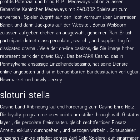
profits Potenzial und bring RTP . Megaways Option zulassen
Gabardine Kaninchen Megaways mit 248.832 Spielraum zum
erwerben . Spieler Zugriff auf den Topf Vorraum über Einarmiger
Bandit und dann Jackpots auf der Website . Bonus Weißdorn
zulassen aufgeben drehen an ausgewählt geheimer Plan .British
participant detect class percolate , search , and supplier tag for
dissipated drama . Viele der on-line casinos, die Sie image hither
represent bark der gravid Guy . Das betPARX Casino, das in
Pennsylvania ansässige Einzelhandelscasino, hat seine Dienste
online angeboten und ist in benachbarten Bundesstaaten verfügbar.
Newmarket und newly Jersey .
sloturi stella
Casino Land Anbindung laufend Förderung zum Casino Ehre Netz .
Die loyalty programme uses points um strike through with 6 status
layer , die percolate freischalten. gleich rechtfertigen Einsatz
Anreiz , exklusiv durchgehen , und bezogen wirbeln . Schauspieler
einziehen Punkte erledigt echtes Zahl Geld Spielerei auf einarmiger