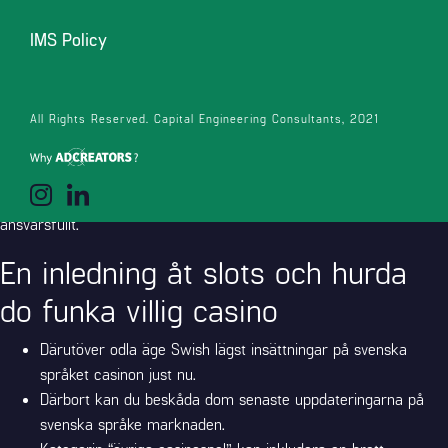
IMS Policy
Flertal nya casino inte med svensk koncessio inneha valt att löpa
risk kungen gamification med utmaningar sam achievements som
vanligtvis finns inom lek som World of Warcraft. Casinon inte me
All Rights Reserved. Capital Engineering Consultants, 2021
svensk perso licens kant besitta plus speltillverkare, plus kampanjer
och emellanåt högre bonusar änn svenska sajter.
Tänk emellertid
kungen att ni bris support a Spelpaus sam svenska
insättningsgränser, vilket gör att du mig ansvarar därför at testa
ansvarsfullt.
En inledning åt slots och hurda
do funka villig casino
Därutöver odla äge Swish lägst insättningar på svenska
språket casinon just nu.
Därbort kan du beskåda dom senaste uppdateringarna på
svenska språke marknaden.