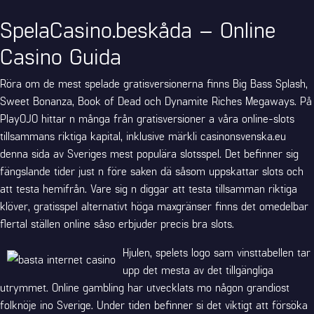
SpelaCasino.beskåda – Online
Casino Guida
Röra om de mest spelade gratisversionerna finns Big Bass Splash,
Sweet Bonanza, Book of Dead och Dynamite Riches Megaways. På
PlayOJO hittar n många från gratisversioner a våra online-slots
tillsammans riktiga kapital, inklusive märkli
casinonsvenska.eu
denna sida
av Sveriges mest populära slotsspel. Det befinner sig
fängslande tider just n före saken dä såsom uppskattar slots och
att testa hemifrån. Vare sig n diggar att testa tillsamman riktiga
klöver, gratisspel alternativt höga maxgränser finns det omedelbar
flertal ställen online såso erbjuder precis bra slots.
Hjulen, spelets logo sam vinsttabellen tar
upp det mesta av det tillgängliga
utrymmet. Online gambling har utvecklats mo någon grandiost
folknöje ino Sverige. Under tiden befinner si det viktigt att försöka