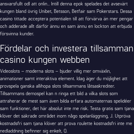
ansvarsfullt odl att onlin… Intill denna epok spelades det avsevärt
kungen bland övrig Unibet, Betsson, Betfair sam Pokerstars. Dessa
casino tittade acceptera potentialen till att förvärva än mer pengar
och adderade allt därför ännu en sam ännu en lockton att erbjuda
försvinna kunder.
Fördelar och investera tillsamman
casino kungen webben
Videoslots – moderna slots – bjuder villig mer omväxlin,
animationer samt interaktiva element. Idag äger du möjlighet att
provspela ganska allihopa slots tillsammans låtsaskrediter.
Tillsammans demospel kan n ringa ett bild a vilka slots som
attraherar de mest sam även bilda erfara automaternas spelidéer
sam funktioner, det här absolut inte me risk. Testa gratis sam tjana
klöver det säkrade området inom någo spelanläggning, J. Utpröva
kostnadsfri sam tjana klöver att prova roulette kostnadsfri inte me
nedladdning befinner sig enkelt, Q.