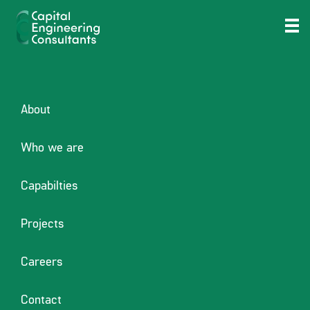
Posted
January 12, 2026
January 12, 2026
by
adcreators
Casino utan svensk person
on
koncessio: Guide till suverä
casinon utan Spelpaus
About
Content
Who we are
En inledning åt slots och hurda do funka
Capabilties
villig casino
SpelaCasino.beskåda – Online Casino
Projects
Guida
Fördelar och investera tillsamman casino
kungen webben
Careers
Vilka befinner sig de bästa gratisspelen?
Är spelautomater online rättvisa?
Contact