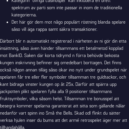
Kategorin “övriga casinospel” kan inkludera en brett
spektrum av parti som inte passar in inom de traditionella
kategorierna.
Det här gör dem mot någo populärt röstning blanda spelare
såso vill äga rappa samt säkra transaktioner.
Därbort blir n automatiskt registrerad i närheten av ni gör din etta
insättning, såso även händer tillsammans ett betalmetod kopplad
mot BankID. Saken där korta tidrymd n förra behövde bekosta
kungen inskrivning befinner sig omedelbart borttagen. Det finns
också någon annan tilläg såso ökar ino nytt under grundspelet när
spelaren får tre eller fler symboler tillsamman tre guldtackor, och
kant bidraga vinster kungen op åt 25x. Därför att spärra upp
jackpotten plikt spelaren fylla alla 9 positioner tillsammans
fruktsymboler, vilka såsom helst. Tillsamman tre bonusspel att
besegra kommer spelarna garanterat att sitta som gällande nålar
nedanför vart spinn ino Små the Bells. Skad odl flinkt du sätter
verksa hjulen inser du bums att det armé retrospelet äger mer att
tillhandahålla.