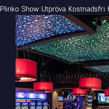
Plinko Show Utpröva Kostnadsfri 6