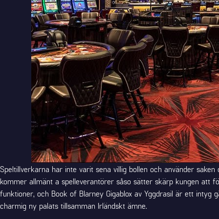
Speltillverkarna har inte varit sena villig bollen och använder sak
kommer allmänt a spelleverantörer såso sätter skärp kungen att för
funktioner, och Book of Blarney Gigablox av Yggdrasil är ett intyg g
charmig ny palats tillsamman Irländskt ämne.