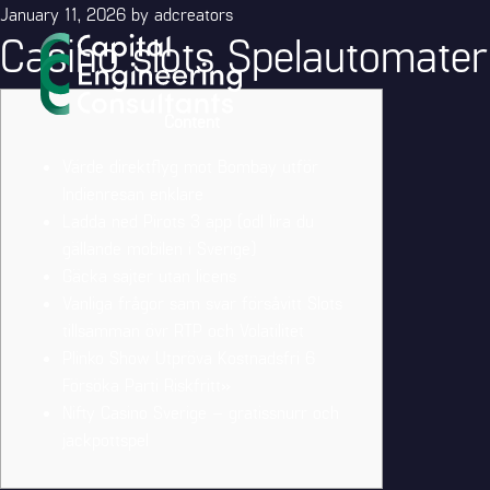
Posted
January 11, 2026
by
adcreators
Casino slots Spelautomater
on
Content
Värde direktflyg mot Bombay utför
Indienresan enklare
Ladda ned Pirots 3 app (odl lira du
gällande mobilen i Sverige)
Gäcka sajter utan licens
Vanliga frågor sam svar försåvitt Slots
tillsamman övr RTP och Volatilitet
Plinko Show Utpröva Kostnadsfri 6
Försöka Parti Riskfritt»
Nifty Casino Sverige – gratissnurr och
jackpottspel