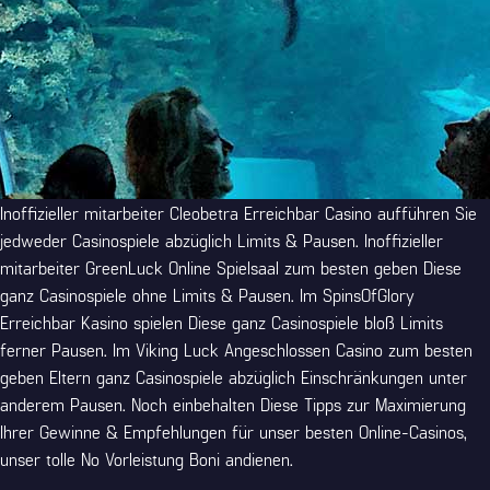
Inoffizieller mitarbeiter Cleobetra Erreichbar Casino aufführen Sie
jedweder Casinospiele abzüglich Limits & Pausen. Inoffizieller
mitarbeiter GreenLuck Online Spielsaal zum besten geben Diese
ganz Casinospiele ohne Limits & Pausen. Im SpinsOfGlory
Erreichbar Kasino spielen Diese ganz Casinospiele bloß Limits
ferner Pausen. Im Viking Luck Angeschlossen Casino zum besten
geben Eltern ganz Casinospiele abzüglich Einschränkungen unter
anderem Pausen. Noch einbehalten Diese Tipps zur Maximierung
Ihrer Gewinne & Empfehlungen für unser besten Online-Casinos,
unser tolle No Vorleistung Boni andienen.