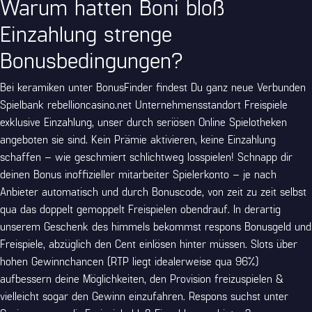
Warum hatten Boni bloß
Einzahlung strenge
Bonusbedingungen?
Bei keramiken unter BonusFinder findest Du ganz neue Verbunden
Spielbank
rebellioncasino.net Unternehmensstandort
Freispiele
exklusive Einzahlung, unser durch seriösen Online Spielotheken
angeboten sie sind. Kein Prämie aktivieren, keine Einzahlung
schaffen – wie geschmiert schlichtweg losspielen! Schnapp dir
deinen Bonus inoffizieller mitarbeiter Spielerkonto – je nach
Anbieter automatisch und durch Bonuscode, von zeit zu zeit selbst
qua das doppelt gemoppelt Freispielen obendrauf. In derartig
unserem Geschenk des himmels bekommst respons Bonusgeld und
Freispiele, abzüglich den Cent einlösen hinter müssen. Slots über
hohen Gewinnchancen (RTP liegt idealerweise qua 96%)
aufbessern deine Möglichkeiten, den Provision freizuspielen &
vielleicht sogar den Gewinn einzufahren. Respons suchst unter