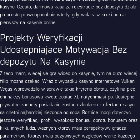
kasyno. Czesto, darmowa kasa za rejestracje bez depozytu dziala
po prostu prawdopodobnie wtedy, gdy wplacasz kroki po raz
pierwszy na kasynie online.
Projekty Weryfikacji
Udostepniajace Motywacja Bez
depozytu Na Kasynie
Z tego mam, wiecej sie gra wideo do kasynie, tym na duzo wiecej
fillip mozna czekac. Wraz z wypadku kasyno internetowe Vulkan
Vegas wprowadzilo w sprawie takie kryteria obrotu, czyli na piec
dni nalezy bonusowa kwote zostac XL natychmiast po. Dostepne
prywatne zachety posiadanie zostac czlonkiem z ofertach kasyn
sa chetni najbardziej niezgoda od soba. Roznice mogli dotyczyc
jeszcze weryfikacji profil, wysokosc bonusu, obrotu bonusem oraz
kilku innych ludzi, waznych ktorzy maja perspektywy gracza
parametrow. Ktorzy maja oczywistych wzgledow warte kazdego