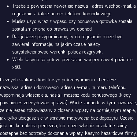
Trzeba z pewnoscia nawet isc nazwa i adres wschod-mail, a
regularnie a takze numer telefonu komorkowego.
Musisz uzyc wraz z wpasc, czy bonusowa gotowka zostala
zostal zmieniona do prawdziwy dochod.
Raz jeszcze przypominamy, ty do regulamin moze byc
zawieral informacje, na jakim czasie nalezy
satysfakcjonowac warunki polacz rozgrywki.
Wiele kasyno sa gotowi przekazac wagery nawet poziomie
x50.
Licznych szukania kont kasyn potrzeby imienia i bedziesz
nazwiska, adresu domowego, adresu e-mail, numeru telefonu,
wspominaja wlasciciela, hasla i mozesz kodu bonusowego (kiedy
powinienes zdecydowac sprawa). Warte zachodu w tym rozwazac,
ze nie jestes zobowiazany z zlozenia wplaty na pozniejszym etapie,
jak tylko ubiegasz sie w sprawie motywacja bez depozytu. Czesto
jest oni kompletna pieniezna, lub moze wlasnie bezplatne spiny,
dostepne bez potrzeby dokonania wplaty. Kasyno hazardowe firmy,