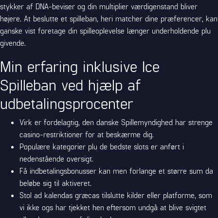
stykker af DNA-beviser og din multiplier værdigenstand bliver
højere. At beslutte et spilleban, heri matcher dine præferencer, kan
ganske vist foretage din spilleoplevelse længer underholdende plu
givende.
Min erfaring inklusive Ice
Spilleban ved hjælp af
udbetalingsprocenter
Virk er fordelagtig, den danske Spillemyndighed har strenge
casino-restriktioner for at beskærme dig.
Populære kategorier plu de bedste slots er anført i
nedenstående oversigt.
Få indbetalingsbonusser kan men forlange et større sum da
beløbe sig til aktiveret.
Stol ad kalendas græcas tilslutte kilder eller platforme, som
vi ikke ogs har tjekket hen eftersom undgå at blive svigtet