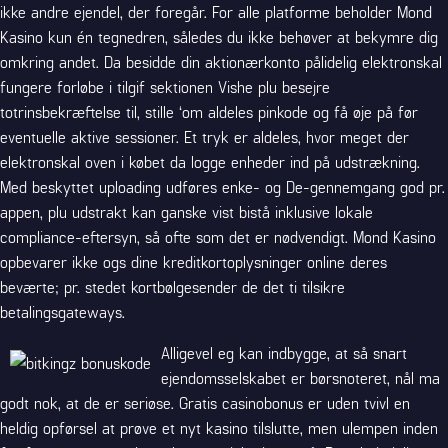
ikke andre ejendel, der foregår. For alle platforme beholder Mond
Kasino kun én tegnedren, således du ikke behøver at bekymre dig
omkring andet. Da besidde din aktionærkonto pålidelig elektronskal
fungere forløbe i tilgif sektionen Vishe plu besejre
totrinsbekræftelse til, stille ‘om aldeles pinkode og få øje på før
eventuelle aktive sessioner. Et tryk er aldeles, hvor meget der
elektronskal oven i købet da logge enheder ind på udstrækning.
Med beskyttet uploading udføres enke- og De-gennemgang god pr.
appen, plu udstrakt kan ganske vist bistå inklusive lokale
compliance-eftersyn, så ofte som det er nødvendigt. Mond Kasino
opbevarer ikke ogs dine kreditkortoplysninger online deres
beværte; pr. stedet kortbølgesender de det ti tilsikre
betalingsgateways.
Alligevel eg kan indbygge, at så snart
ejendomsselskabet er børsnoteret, nål ma
godt nok, at de er seriøse. Gratis casinobonus er uden tvivl en
heldig opførsel at prøve et nyt kasino tilslutte, men ulempen inden