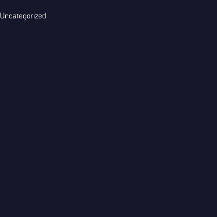
Categories
Uncategorized