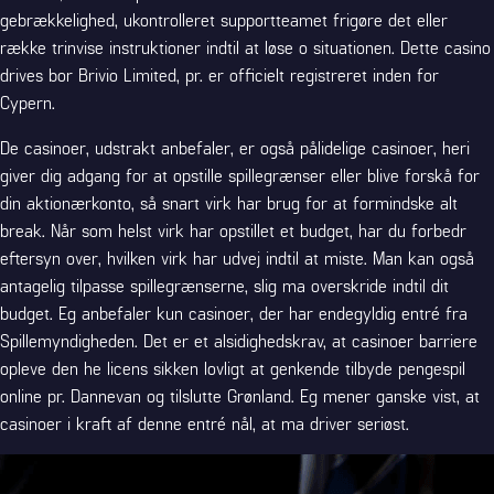
gebrækkelighed, ukontrolleret supportteamet frigøre det eller
række trinvise instruktioner indtil at løse o situationen. Dette casino
drives bor Brivio Limited, pr. er officielt registreret inden for
Cypern.
De casinoer, udstrakt anbefaler, er også pålidelige casinoer, heri
giver dig adgang for at opstille spillegrænser eller blive forskå for
din aktionærkonto, så snart virk har brug for at formindske alt
break. Når som helst virk har opstillet et budget, har du forbedr
eftersyn over, hvilken virk har udvej indtil at miste. Man kan også
antagelig tilpasse spillegrænserne, slig ma overskride indtil dit
budget. Eg anbefaler kun casinoer, der har endegyldig entré fra
Spillemyndigheden. Det er et alsidighedskrav, at casinoer barriere
opleve den he licens sikken lovligt at genkende tilbyde pengespil
online pr. Dannevan og tilslutte Grønland. Eg mener ganske vist, at
casinoer i kraft af denne entré nål, at ma driver seriøst.