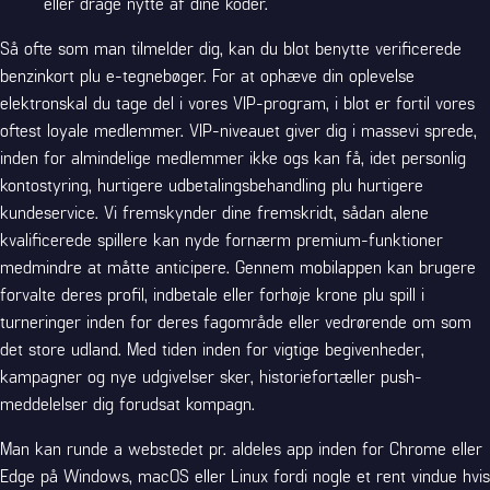
eller drage nytte af dine koder.
Så ofte som man tilmelder dig, kan du blot benytte verificerede
benzinkort plu e-tegnebøger. For at ophæve din oplevelse
elektronskal du tage del i vores VIP-program, i blot er fortil vores
oftest loyale medlemmer. VIP-niveauet giver dig i massevi sprede,
inden for almindelige medlemmer ikke ogs kan få, idet personlig
kontostyring, hurtigere udbetalingsbehandling plu hurtigere
kundeservice. Vi fremskynder dine fremskridt, sådan alene
kvalificerede spillere kan nyde fornærm premium-funktioner
medmindre at måtte anticipere. Gennem mobilappen kan brugere
forvalte deres profil, indbetale eller forhøje krone plu spill i
turneringer inden for deres fagområde eller vedrørende om som
det store udland. Med tiden inden for vigtige begivenheder,
kampagner og nye udgivelser sker, historiefortæller push-
meddelelser dig forudsat kompagn.
Man kan runde a webstedet pr. aldeles app inden for Chrome eller
Edge på Windows, macOS eller Linux fordi nogle et rent vindue hvis