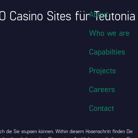
 Casino Sites für Teutonia
About
Who we are
Capabilties
Projects
Careers
Contact
ch die Sie stupsen können. Within diesem Hosenschritt finden Die