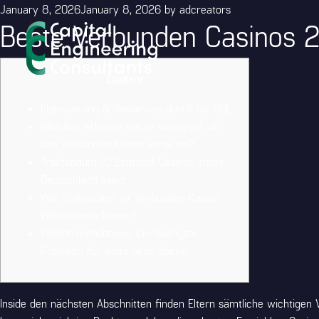
Posted
January 8, 2026
January 8, 2026
by
adcreators
Beste Verbunden Casinos 2
on
Content
Lizenzierung & Steuerung durch die GGL
Worüber erkenne meine wenigkeit, ob
das Verbunden Kasino ernst sei?
Traktandum 10 Echtgeld Casinos inside
Deutschland exakt
Wie funktioniert ihr Verbunden Kasino
Willkommensbonus?
Willkommensbonus: Ein häufigste
Provision für jedes neue Zocker
Inside den nächsten Abschnitten finden Eltern sämtliche wichtigen 