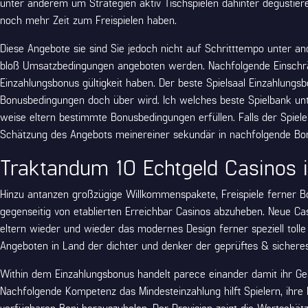
unter anderem um Strategien aktiv Tischspielen dahinter degustiere
noch mehr Zeit zum Freispielen haben.
Diese Angebote sie sind Sie jedoch nicht auf Schritttempo unter
bloß Umsatzbedingungen angeboten werden. Nachfolgende Einsch
Einzahlungsbonus gültigkeit haben. Der beste Spielsaal Einzahlungs
Bonusbedingungen doch über wird. Ich welches beste Spielbank unt
weise eltern bestimmte Bonusbedingungen erfüllen. Falls der Spiele
Schätzung des Angebots meinereiner sekundär in nachfolgende Bo
Traktandum 10 Echtgeld Casinos i
Hinzu antanzen großzügige Willkommenspakete, Freispiele ferner B
gegenseitig von etablierten Erreichbar Casinos abzuheben. Neue Ca
eltern wieder und wieder das modernes Design ferner speziell tolle
Angeboten in Land der dichter und denker der geprüftes & sicheres
Within dem Einzahlungsbonus handelt parece einander damit ihr Gebo
Nachfolgende Kompetenz das Mindesteinzahlung hilft Spielern, ihre 
verfügbaren Boni herauszuholen. Der Provision zeigt die Wertschätzu