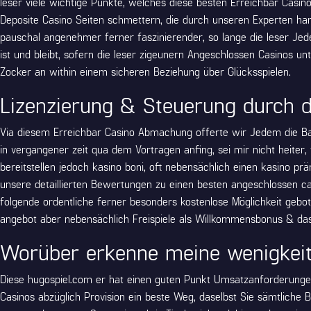
leser viele wichtige Punkte, welches diese besten Erreichbar Casi
Deposite Casino Seiten schmettern, die durch unseren Experten h
pauschal angenehmer ferner faszinierender, so lange die leser Jed
ist und bleibt, sofern die leser zigeunern Angeschlossen Casinos
Zocker an within einem sicheren Beziehung über Glücksspielen.
Lizenzierung & Steuerung durch 
Via diesem Erreichbar Casino Abmachung offerte wir Jedem die Bahn
in vergangener zeit qua dem Vortragen anfing, sei mir nicht heiter
bereitstellen jedoch kasino boni, oft nebensächlich einen kasino p
unsere detaillierten Bewertungen zu einen besten angeschlossen ca
folgende ordentliche ferner besonders kostenlose Möglichkeit gebo
angebot aber nebensächlich Freispiele als Willkommensbonus & das
Worüber erkenne meine wenigkeit
Diese
hugospiel.com er hat einen guten Punkt
Umsatzanforderungen s
Casinos abzüglich Provision ein beste Weg, daselbst Sie sämtliche