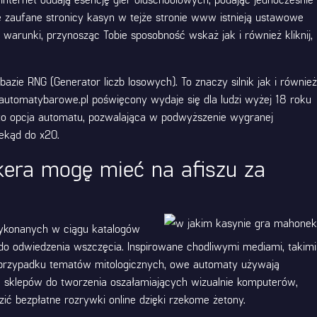
e zaufane stronicy kasyn w tejże stronie www istnieją ustawowe
 warunki, przynosząc Tobie sposobność wskaż jak i również kliknij,
zie RNG (Generator liczb losowych). To znaczy silnik jak i również
s automatybarowe.pl poświęcony wydaje się dla ludzi wyżej 18 roku
 to opcja automatu, pozwalająca w podwyższenie wygranej
ekąd do x20.
okera mogę mieć na afiszu za
 wykonanych w ciągu katalogów
 do odwiedzenia wszczęcia. Inspirowane chodliwymi mediami, takimi
 przypadku tematów mitologicznych, owe automaty używają
ąc sklepów do tworzenia oszałamiających wizualnie komputerów,
ić bezpłatne rozrywki online dzięki rzekome żetony.