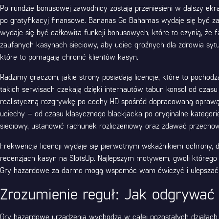
Po rundzie bonusowej zawodnicy zostają przeniesieni w dalszy ek
po gratyfikacyj finansowe. Bananas Go Bahamas wydaje się być za
wydaje się być całkowita funkcji bonusowych, które to czynią, że
zaufanych kasynach sieciowy, aby uciec groźnych dla zdrowia syt
które to pomagają chronić klientów kasyn.
Radzimy graczom, jakie strony posiadają licencje, które to pochod
takich serwisach czekają dzięki internautów tabun konsol od cza
realistyczną rozgrywkę po cechy HD spośród dopracowaną oprawą d
uciechy – od czasu klasycznego blackjacka po oryginalne kategor
sieciowy, ustanowić rachunek rozliczeniowy oraz zdawać przecho
Frekwencja licencji wydaje się pierwotnym wskaźnikiem ochrony, d
recenzjach kasyn na SlotsUp. Najlepszym motywem, gwoli którego
Gry hazardowe za darmo mogą wspomóc wam ćwiczyć i ulepszać s
Zrozumienie reguł: Jak odgrywać
Gry hazardowe urządzenia wychodzą w całej pozostałych działach o