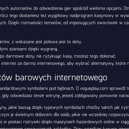
arnych automatów do odwiedzenia gier spośród wieloma opcjami. 
 Oprócz tego dostaniesz też wyjątkowy nadprogram kasynowy w wy
ych.
Dzięki rozmaitości tematów, od imponujących owocówek w całe
ów, z wskazane jest połowa jest to sloty.
ymi szansami dzięki wygraną.
o darmowe sloty, nie ryzykując kasy, możesz tego dokonać.
internet za darmo internetowego, aby wybrać alternatywy, które na
atów barowych internetowego
 standardowymi symbolami pod bębnach. O
vogueplay.com sprawdź t
 gdy odwiedzasz tenże witrynę, jesteś zobligowany ponownie nacis
 jakie bazują dzięki typowych symbolach choćby takich jak cytru
zy czyni je świetnym doborem dla osób, jakie nie wcześniej rozpoc
ej w postaci rozrywki dzięki maszynach hazardowych online w cią
 postawieniem rzeczywistych zakładów. Przy wszelkim kasynie in