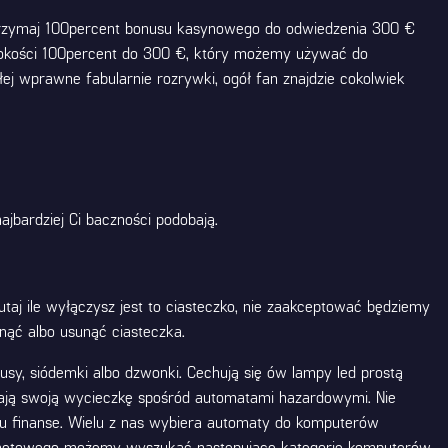
Otrzymaj 100percent bonusu kasynowego do odwiedzenia 300 €
sokości 100percent do 300 €, który możemy używać do
j wprawne fabularnie rozrywki, ogół fan znajdzie cokolwiek
jbardziej Ci baczności podobają.
utaj
ile wyłączysz jest to ciasteczko, nie zaakceptować będziemy
nąć albo usunąć ciasteczka.
sy, siódemki albo dzwonki. Cechują się ów lampy led prostą
zynają swoją wycieczkę spośród automatami hazardowymi. Nie
gu finanse. Wielu z nas wybiera automaty do komputerów
ternetowego możemy wyszukać następujące kategorie komputerów –