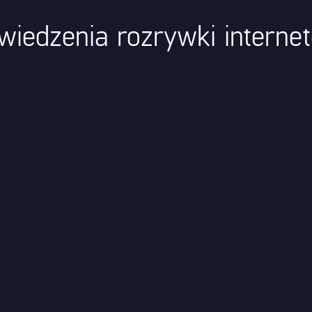
wiedzenia rozrywki interne