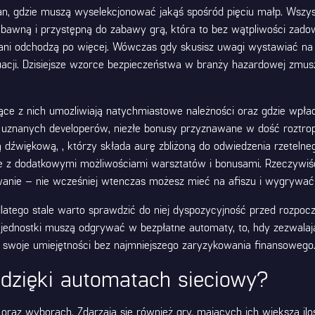
ran, gdzie muszą wyselekcjonować jakąś spośród pięciu małp. Wszy
bawną i przystępną do zabawy grą, która to bez wątpliwości zado
 fani odchodzą po więcej. Wówczas gdy skusisz uwagi wystawiać na 
uacji. Dzisiejsze wzorce bezpieczeństwa w branży hazardowej zmus
zące z nich umozliwiają natychmiastowe należności oraz gdzie wpła
su uznanych developerów, niezłe bonusy przyznawane w dość roztr
źwiękową, , którzy składa aurę zbliżoną do odwiedzenia rzetelneg
ie z dodatkowymi możliwościami warsztatów i bonusami. Rzeczywiśc
wanie – nie wcześniej wtenczas możesz mieć na afiszu i wygrywać
latego stale warto sprawdzić do niej dyspozycyjność przed rozpocz
 jednostki muszą odgrywać w bezpłatne automaty, to, hdy zezwal
woje umiejętności bez najmniejszego zaryzykowania finansowego
 dzięki automatach sieciowy?
raz wyborach. Zdarzają się również gry, mających ich większą ilo