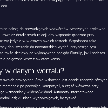
ideo.
i BGaming należą do prowadzących wytwórców tworzących szykowne
 również detalicznych relacji, aby wspomóc graczom przy
żliwy jedynie w własnych swoich testach. Współpraca taka
czesny dopuszczenie do nowatorskich wydań, przynosząc tym
to także sieciowy po wykonywane poglądy SlotsUp, jak i podczas
ycje połączone wraz z światem konsol.
y w danym wortalu?
 w swoich praktykach. Stale wskazane jest ocenić recenzje różnych
tym momencie po podwójnej kompozycji, a część wówczas przy
ź ciąg wzmocniony wildem/wildami. Automaty internetowego
ymboli dzięki liniach wygrywających, by zyskać.
nternet oddają esencję gier oldschoolowych, podając jednocześnie