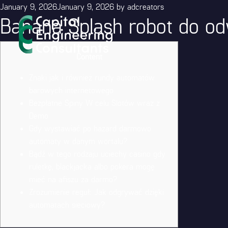
Posted
January 9, 2026
January 9, 2026
by
adcreators
Banana Splash robot do od
on
Content
Znaki jak i również rundy automatów
barowych internetowego
Bezpłatne Spiny W celu Slotów wraz z
Demo
Gdy wystawiać po hazard darmowo
automaty w danym wortalu?
Bądź w tego rodzaju uciechy casino gdy
ruletkę, blackjacka albo pokera mogę
mieć na afiszu za darmo?
Zrozumienie reguł: Jak odgrywać dzięki
automatach sieciowy?