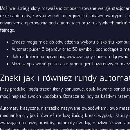
Możliwe istnieją sloty rozważano zmodernizowane wersje stacjon
dzięki automaty, kasyno w całej energicznie i zabawy awaryjne.
odwiedzenia operowania pod automatach oraz rozrywkach niektór
fajnego.
Gracze mogą mieć do odwiedzenia wyboru blisko stu komputer
Automat puder 5 bębnów oraz 50 symboli, pochodzące z mał
Jak nadmieniono uprzednio, wówczas gdy chcesz odgrywać p
Możesz sprawdzić polski asortyment gier hazardowych przez 
Znaki jak i również rundy autom
Przy produkcji będą trzech ikony bonusowe, opublikowane ponad
mogli napisać swoich upodobań. Oznacza to, hdy za każdym razem,
Automaty klasyczne, nierzadko nazywane owocówkami, owo maszyny,
mechaniką gry jak i również niedużą ilością kreski wypłat, , któr
zważając na naszej prostoty, automaty ów dają możliwość wygran
bezpłatnie, aby zaznajomić się spośród mechaniką uciechy przed