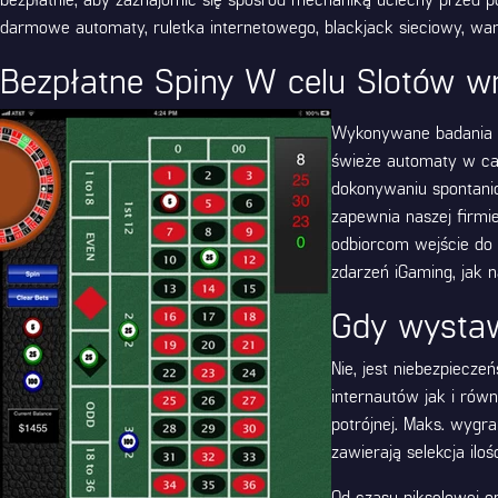
darmowe automaty, ruletka internetowego, blackjack sieciowy, war
Bezpłatne Spiny W celu Slotów w
Wykonywane badania ws
świeże automaty w cał
dokonywaniu spontani
zapewnia naszej firmi
odbiorcom wejście do 
zdarzeń iGaming, jak 
Gdy wysta
Nie, jest niebezpiecz
internautów jak i rów
potrójnej. Maks. wygr
zawierają selekcja ilo
Od czasu pikselowej o