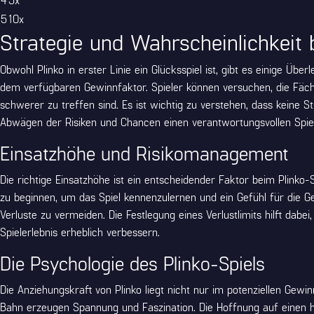
5
10x
Strategie und Wahrscheinlichkeit 
Obwohl Plinko in erster Linie ein Glücksspiel ist, gibt es einige Üb
dem verfügbaren Gewinnfaktor. Spieler können versuchen, die Fäch
schwerer zu treffen sind. Es ist wichtig zu verstehen, dass keine St
Abwägen der Risiken und Chancen einen verantwortungsvollen Spiel
Einsatzhöhe und Risikomanagement
Die richtige Einsatzhöhe ist ein entscheidender Faktor beim Plinko-
zu beginnen, um das Spiel kennenzulernen und ein Gefühl für die Ge
Verluste zu vermeiden. Die Festlegung eines Verlustlimits hilft dabe
Spielerlebnis erheblich verbessern.
Die Psychologie des Plinko-Spiels
Die Anziehungskraft von Plinko liegt nicht nur im potenziellen Gewi
Bahn erzeugen Spannung und Faszination. Die Hoffnung auf einen hoh