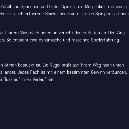
 Zufall und Spannung und bietet Spielern die Möglichkeit, mit wenig
isse auch erfahrene Spieler begeistern. Dieses Spielprinzip findet
lt auf ihrem Weg nach unten an verschiedenen Stiften ab. Der Weg
agen. So entsteht eine dynamische und fesselnde Spielerfahrung.
on Stiften bestückt ist. Die Kugel prallt auf ihrem Weg nach unten
etts landet. Jedes Fach ist mit einem bestimmten Gewinn verbunden,
influss auf ihren Verlauf hat.