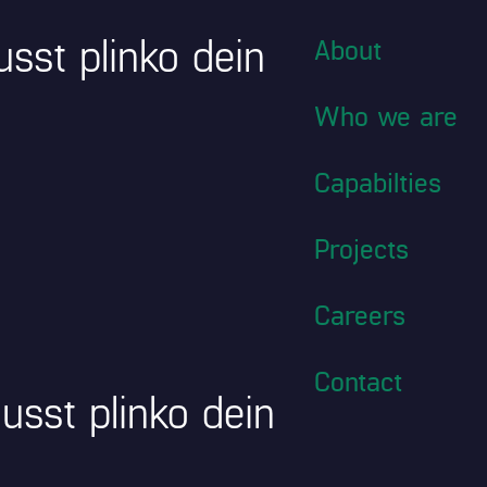
st plinko dein
About
Who we are
Capabilties
Projects
Careers
Contact
sst plinko dein