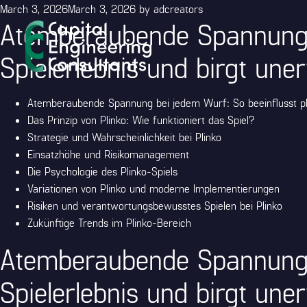
Posted
March 3, 2026
March 3, 2026
by
adcreators
Atemberaubende Spannung b
on
Spielerlebnis und birgt une
Atemberaubende Spannung bei jedem Wurf: So beeinflusst pli
Das Prinzip von Plinko: Wie funktioniert das Spiel?
Strategie und Wahrscheinlichkeit bei Plinko
Einsatzhöhe und Risikomanagement
Die Psychologie des Plinko-Spiels
Variationen von Plinko und moderne Implementierungen
Risiken und verantwortungsbewusstes Spielen bei Plinko
Zukünftige Trends im Plinko-Bereich
Atemberaubende Spannung b
Spielerlebnis und birgt une