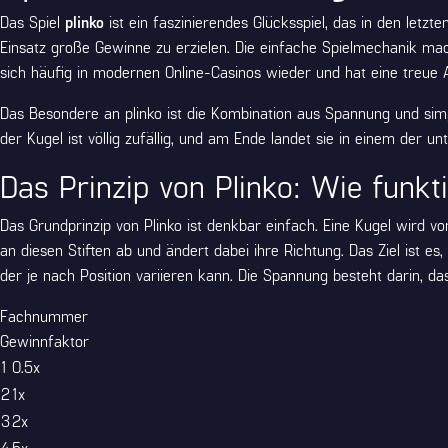
Das Spiel
plinko
ist ein faszinierendes Glücksspiel, das in den letz
Einsatz große Gewinne zu erzielen. Die einfache Spielmechanik mac
sich häufig in modernen Online-Casinos wieder und hat eine treue
Das Besondere an plinko ist die Kombination aus Spannung und simp
der Kugel ist völlig zufällig, und am Ende landet sie in einem der 
Das Prinzip von Plinko: Wie funkti
Das Grundprinzip von Plinko ist denkbar einfach. Eine Kugel wird von
an diesen Stiften ab und ändert dabei ihre Richtung. Das Ziel ist 
der je nach Position variieren kann. Die Spannung besteht darin, das
Fachnummer
Gewinnfaktor
1
0.5x
2
1x
3
2x
4
5x