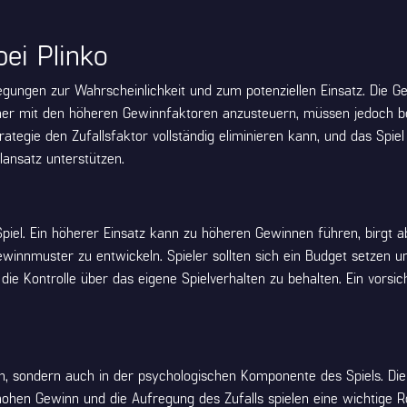
bei Plinko
erlegungen zur Wahrscheinlichkeit und zum potenziellen Einsatz. Die 
er mit den höheren Gewinnfaktoren anzusteuern, müssen jedoch bed
rategie den Zufallsfaktor vollständig eliminieren kann, und das Spie
ansatz unterstützen.
Spiel. Ein höherer Einsatz kann zu höheren Gewinnen führen, birgt ab
winnmuster zu entwickeln. Spieler sollten sich ein Budget setzen un
i, die Kontrolle über das eigene Spielverhalten zu behalten. Ein vor
nn, sondern auch in der psychologischen Komponente des Spiels. Die 
en Gewinn und die Aufregung des Zufalls spielen eine wichtige Roll