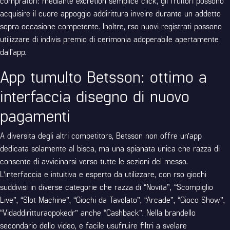
compratori: mediante excretion semplice click, gli fruitori possono
acquisire il cuore appoggio addirittura inveire durante un addetto
sopra occasione competente. Inoltre, rso nuovi registrati possono
utilizzare di indivis premio di cerimonia adoperabile apertamente
dall’app.
App tumulto Betsson: ottimo a
interfaccia disegno di nuovo
pagamenti
A diversita degli altri competitors, Betsson non offre un’app
dedicata solamente al bisca, ma una spianata unica che razza di
consente di avvicinarsi verso tutte le sezioni del messo.
L’interfaccia e intuitiva e esperto da utilizzare, con rso giochi
suddivisi in diverse categorie che razza di “Novita”, “Scompiglio
Live”, “Slot Machine”, “Giochi da Tavolato”, “Arcade”, “Gioco Show”,
“Vidaddiritturaopokedr” anche “Cashback”. Nella brandello
secondario dello video, e facile usufruire filtri a svelare