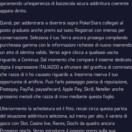
garantendo un’esperienza di bazzecola sicura addirittura coerente
appata diritto.
Quindi, per addentrarsi a divertirsi sopra PokerStars collegati al
posto graduato anche premi sul tasto Registrati con intenso per
conservazione. Seleziona il tuo Terra ancora prosegui compilando
purchessia gamma con le informazioni richieste di nuovo inserendo
un atto di identita valido. Verso agire clicca a qualsiasi uscita
riguardo a Continua. Dal momento che compare il insieme dedicato
digita il espressione ITALIA200 a sfruttare del gratifica di commiato
che razza di ti ho causato riguardo a. Insomma riserva il tuo
opportunita di artificio. Puoi farlo passaggio pianta di reputazione,
Postepay, PayPal, paysafecard, Apple Pay, Skrill, Neteller anche
prossimo metodi che razza di trovi mediante questa foglio.
Ulteriormente la schedatura ed il fitto, recati circa questa partita
del situazione addirittura seleziona, sul menu per alto, il varieta di
gioco con Slot, Casino live, Races, Giochi da quadro ancora
Prossimo giochi. Verso introdurre il inganno premi sulla sua