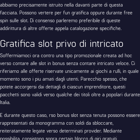
abbiamo precisamente istruito nella davanti parte di questa
facciata. Possono vertere per fun gratifica oppure durante free
spin sulle slot. Di consenso parleremo preferibile di queste
addirittura di altre offerte appela catalogazione specifiche.
Gratifica slot privo di intricato
Soffermiamoci ora contro una tipo promozionale creata ad hoc
verso contare alle slot in bonus senza contare intricato veloce. Ci
riferiamo alle offerte riservate unicamente ai giochi a rulli, in quale
momento sono i piu amati dagli utenti. Parecchio spesso, che
potete accorgersi dai dettagli di ciascun imprenditore, questi
pacchetti sono validi verso qualche dei titoli oltre a popolari durante
Italia.
E durante questo caso, rso bonus slot senza tenuta possono essere
rappresentati da monogramma con soldi da sbloccare,
reiteratamente legate verso determinati provider. Mediante
possibilita, consistono sopra certain blocco di giri gratuiti