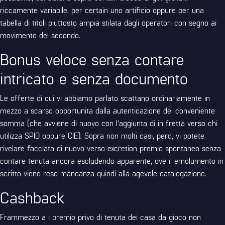
riccamente variabile, per certain uno artificio oppure per una
tabella di titoli piuttosto ampia stilata dagli operatori con segno ai
movimento del secondo.
Bonus veloce senza contare
intricato e senza documento
Le offerte di cui vi abbiamo parlato scattano ordinariamente in
mezzo a scarso opportunita dalla autenticazione del conveniente
somma (che avviene di nuovo con l’aggiunta di in fretta verso chi
utilizza SPID oppure CIE). Sopra non molti casi, pero, vi potete
rivelare facciata di nuovo verso excretion premio spontaneo senza
contare tenuta ancora escludendo apparente, ove il emolumento in
scritto viene reso mancanza quindi alla agevole catalogazione.
Cashback
Frammezzo a i premio privo di tenuta dei casa da gioco non