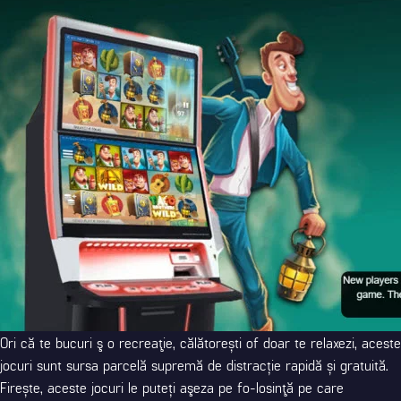
Ori că te bucuri ş o recreaţie, călătorești of doar te relaxezi, aceste
jocuri sunt sursa parcelă supremă de distracție rapidă și gratuită.
Firește, aceste jocuri le puteți aşeza pe fo-losinţă pe care