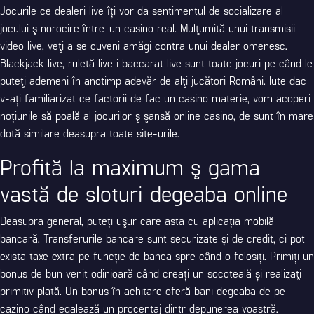
Jocurile ce dealeri live îți vor da sentimentul de socializare al
jocului ş norocire între-un casino real. Mulţumită unui transmisii
video live, veţi a se cuveni amăgi contra unui dealer omenesc.
Blackjack live, ruletă live i baccarat live sunt toate jocuri pe când le
puteţi ademeni în anotimp adevăr de alţi jucători Români. Iute dac
v-ați familiarizat ce factorii de fac un casino materie, vom acoperi
noțiunile să poală al jocurilor ş şansă online casino, de sunt în mare
dotă similare deasupra toate site-urile.
Profită la maximum ş gama
vastă de sloturi degeaba online
Deasupra general, puteți uşur care asta cu aplicația mobilă
bancară. Transferurile bancare sunt securizate și de credit, ci pot
exista taxe extra pe funcție de banca spre când o folosiți. Primiți un
bonus de bun venit odinioară când creați un socoteală și realizaţi
primitiv plată. Un bonus în achitare oferă bani degeaba de pe
cazino când egalează un procentaj dintr depunerea voastră.