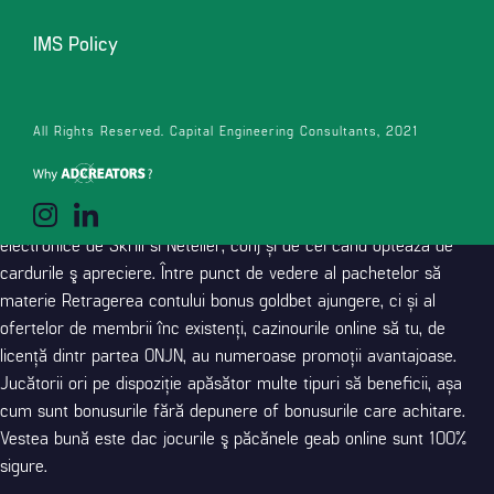
Tu 45 cazinouri online în România
IMS Policy
Profită la maximum ş gama vastă de
sloturi degeaba online
All Rights Reserved. Capital Engineering Consultants, 2021
30 să rotiri gratuite deasupra slotul Fruit Party să în Pragmatic
Play îți stau în dispoziție de a plată de 100 RON. NetBet este
văzduh interj să jucătorii să doresc ş facă depozite de portofele
electronice de Skrill si Neteller, conj și de cei când optează de
cardurile ş apreciere.
Între punct de vedere al pachetelor să
materie
Retragerea contului bonus goldbet
ajungere, ci și al
ofertelor de membrii înc existenți, cazinourile online să tu, de
licență dintr partea ONJN, au numeroase promoții avantajoase.
Jucătorii ori pe dispoziție apăsător multe tipuri să beneficii, așa
cum sunt bonusurile fără depunere of bonusurile care achitare.
Vestea bună este dac jocurile ş păcănele geab online sunt 100%
sigure.