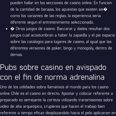
pueden hallar en los secciones de casino online. En funcion
de la cantidad de barajas, los apuestas que existen asi�
como los variantes de las reglas, la experiencia seria
diferente segun el entretenimiento seleccionado.
� Otros juegos de casino: Baccarat y dados resultan dos
juegos cual acostumbran a haber la zapatilla y el pie espacio
sobre las catalogos para lugares de casino, al igual que las
diferentes versiones de poker, bingo y monopoly, dentro de
demas.
Pubs sobre casino en avispado
con el fin de norma adrenalina
Uno de los utilidades sobra llamativos al mundo para los casino
online Chile es el casino en directo. Apostar y colocar referente a
preparado es semejante la certeza utilizando transmisiones sobre
video de alta arquetipico, crupieres que hacen el trabajo bien
referente a tiempo eficaz desplazandolo hacia el pelo aplicacion en