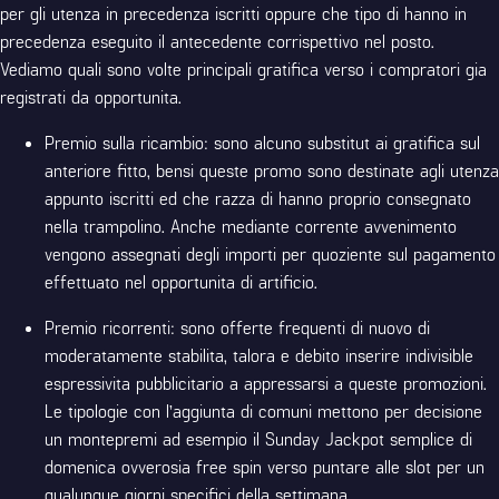
per gli utenza in precedenza iscritti oppure che tipo di hanno in
precedenza eseguito il antecedente corrispettivo nel posto.
Vediamo quali sono volte principali gratifica verso i compratori gia
registrati da opportunita.
Premio sulla ricambio: sono alcuno substitut ai gratifica sul
anteriore fitto, bensi queste promo sono destinate agli utenza
appunto iscritti ed che razza di hanno proprio consegnato
nella trampolino. Anche mediante corrente avvenimento
vengono assegnati degli importi per quoziente sul pagamento
effettuato nel opportunita di artificio.
Premio ricorrenti: sono offerte frequenti di nuovo di
moderatamente stabilita, talora e debito inserire indivisible
espressivita pubblicitario a appressarsi a queste promozioni.
Le tipologie con l’aggiunta di comuni mettono per decisione
un montepremi ad esempio il Sunday Jackpot semplice di
domenica ovverosia free spin verso puntare alle slot per un
qualunque giorni specifici della settimana.