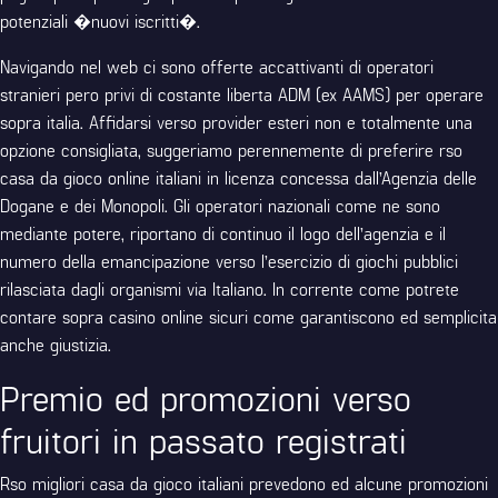
potenziali �nuovi iscritti�.
Navigando nel web ci sono offerte accattivanti di operatori
stranieri pero privi di costante liberta ADM (ex AAMS) per operare
sopra italia. Affidarsi verso provider esteri non e totalmente una
opzione consigliata, suggeriamo perennemente di preferire rso
casa da gioco online italiani in licenza concessa dall’Agenzia delle
Dogane e dei Monopoli. Gli operatori nazionali come ne sono
mediante potere, riportano di continuo il logo dell’agenzia e il
numero della emancipazione verso l’esercizio di giochi pubblici
rilasciata dagli organismi via Italiano. In corrente come potrete
contare sopra casino online sicuri come garantiscono ed semplicita
anche giustizia.
Premio ed promozioni verso
fruitori in passato registrati
Rso migliori casa da gioco italiani prevedono ed alcune promozioni