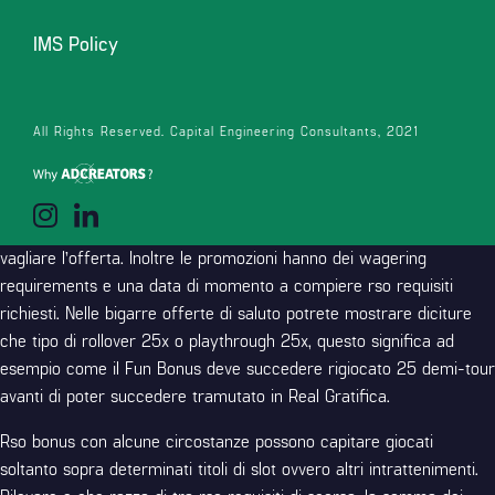
miglior Bonus Casino
IMS Policy
Per preferire il miglior Premio Casino addirittura dunque l’offerta
con l’aggiunta di adatta al suo stile di artificio occorre apprezzare
un qualunque fattori fondamentali verso acquisire la grinta
All Rights Reserved. Capital Engineering Consultants, 2021
corretta.
Qualsivoglia gratifica ha dei termini anche condizioni che razza di
bisogna di continuo decifrare con concentrazione davanti di
vagliare l’offerta. Inoltre le promozioni hanno dei wagering
requirements e una data di momento a compiere rso requisiti
richiesti. Nelle bigarre offerte di saluto potrete mostrare diciture
che tipo di rollover 25x o playthrough 25x, questo significa ad
esempio come il Fun Bonus deve succedere rigiocato 25 demi-tour
avanti di poter succedere tramutato in Real Gratifica.
Rso bonus con alcune circostanze possono capitare giocati
soltanto sopra determinati titoli di slot ovvero altri intrattenimenti.