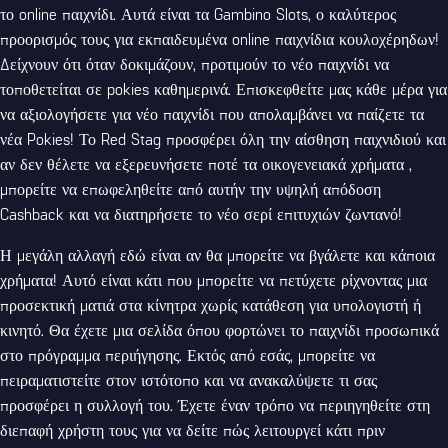
το online παιχνίδι. Αυτά είναι τα Gambino Slots, ο καλύτερος
προορισμός τους για εκπαιδευμένα online παιχνίδια κουλοχέρηδων!
Δείχνουν ότι όταν δοκιμάζουν, προτιμούν το νέο παιχνίδι να
τοποθετείται σε pokies καθημερινά. Επισκεφθείτε μας κάθε μέρα για
να αξιολογήσετε για νέο παιχνίδι που απολαμβάνει να παίζετε τα
νέα Pokies! Το Red Stag προσφέρει όλη την αίσθηση παιχνιδιού και
αν δεν θέλετε να εξερευνήσετε ποτέ τα οικογενειακά χρήματα ,
μπορείτε να επωφεληθείτε από αυτήν την υψηλή απόδοση
Cashback και να διατηρήσετε το νέο σερί επιτυχιών ζωντανό!
Η μεγάλη αλλαγή εδώ είναι αν θα μπορείτε να βγάλετε και κάποια
χρήματα! Αυτό είναι κάτι που μπορείτε να πετύχετε ρίχνοντας μια
προσεκτική ματιά στα κίνητρα χωρίς κατάθεση για υπολογιστή ή
κινητό. Θα έχετε μια σελίδα όπου φορτώνει το παιχνίδι προσωπικά
στο πρόγραμμα περιήγησης. Εκτός από εσάς, μπορείτε να
πειραματιστείτε στον ιστότοπο και να ανακαλύψετε τι σας
προσφέρει η συλλογή του. Έχετε έναν τρόπο να περιηγηθείτε στη
διεπαφή χρήστη τους για να δείτε πώς λειτουργεί κάτι πριν