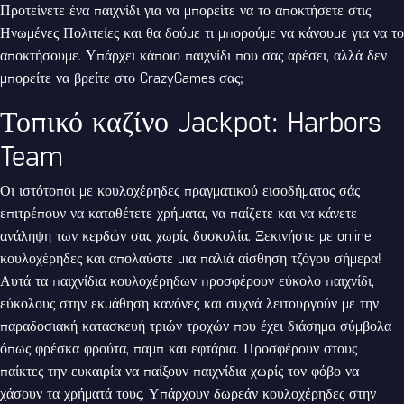
Προτείνετε ένα παιχνίδι για να μπορείτε να το αποκτήσετε στις
Ηνωμένες Πολιτείες και θα δούμε τι μπορούμε να κάνουμε για να το
αποκτήσουμε. Υπάρχει κάποιο παιχνίδι που σας αρέσει, αλλά δεν
μπορείτε να βρείτε στο CrazyGames σας;
Τοπικό καζίνο Jackpot: Harbors
Team
Οι ιστότοποι με κουλοχέρηδες πραγματικού εισοδήματος σάς
επιτρέπουν να καταθέτετε χρήματα, να παίζετε και να κάνετε
ανάληψη των κερδών σας χωρίς δυσκολία. Ξεκινήστε με online
κουλοχέρηδες και απολαύστε μια παλιά αίσθηση τζόγου σήμερα!
Αυτά τα παιχνίδια κουλοχέρηδων προσφέρουν εύκολο παιχνίδι,
εύκολους στην εκμάθηση κανόνες και συχνά λειτουργούν με την
παραδοσιακή κατασκευή τριών τροχών που έχει διάσημα σύμβολα
όπως φρέσκα φρούτα, παμπ και εφτάρια. Προσφέρουν στους
παίκτες την ευκαιρία να παίξουν παιχνίδια χωρίς τον φόβο να
χάσουν τα χρήματά τους. Υπάρχουν δωρεάν κουλοχέρηδες στην